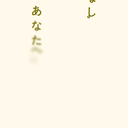
あ
し
な
。
た
へ
。