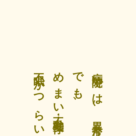
毎日ギリギリまで家族や仕事のために頑張っているのに、この
人で孤独を抱え込んでいる
め
で
が
で
何年も薬に頼ってきたあなたの不調。
病院では原因がよくわからずに、
ま
も
つ
は
い
、
ら
、
い
な