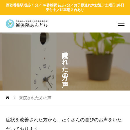
西鉄香椎駅 徒歩５分／JR香椎駅 徒歩7分／お子様連れ大歓迎／土曜日､終日
受付中／駐車場２台あり
さ
れ
た
の
来院された方の声
症状を改善された方から、たくさんの喜びのお声をいた
だいております