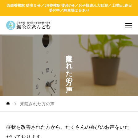
西鉄香椎駅 徒歩５分／JR香椎駅 徒歩7分／お子様連れ大歓迎／土曜日､終日
受付中／駐車場２台あり
さ
れ
た
の
来院された方の声
症状を改善された方から、たくさんの喜びのお声をいた
だいております